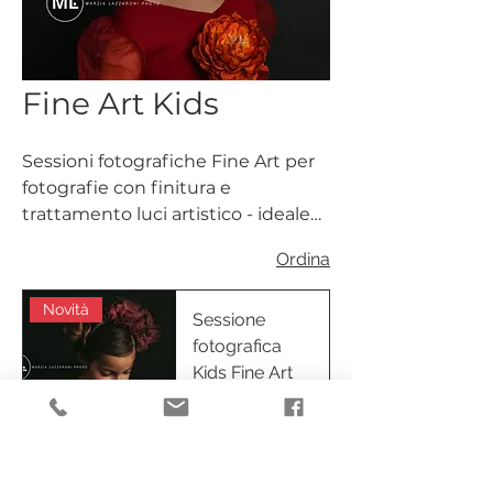
Fine Art Kids
Sessioni fotografiche Fine Art per
fotografie con finitura e
trattamento luci artistico - ideale
dagli 8 anni.
Ordina
Novità
Sessione
fotografica
Kids Fine Art
Prezzo
250,00 €
Aggiungi
al